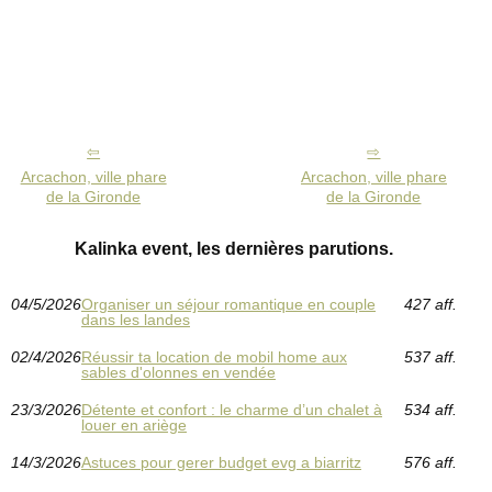
Arcachon, ville phare
Arcachon, ville phare
de la Gironde
de la Gironde
Kalinka event, les dernières parutions.
04/5/2026
Organiser un séjour romantique en couple
427 aff.
dans les landes
02/4/2026
Réussir ta location de mobil home aux
537 aff.
sables d'olonnes en vendée
23/3/2026
Détente et confort : le charme d’un chalet à
534 aff.
louer en ariège
14/3/2026
Astuces pour gerer budget evg a biarritz
576 aff.