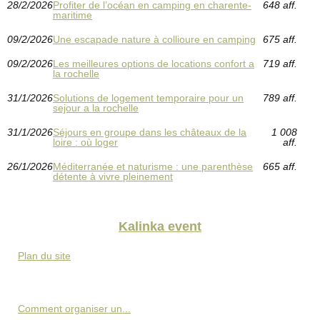
28/2/2026
Profiter de l’océan en camping en charente-
648 aff.
maritime
09/2/2026
Une escapade nature à collioure en camping
675 aff.
09/2/2026
Les meilleures options de locations confort a
719 aff.
la rochelle
31/1/2026
Solutions de logement temporaire pour un
789 aff.
sejour a la rochelle
31/1/2026
Séjours en groupe dans les châteaux de la
1 008
loire : où loger
aff.
26/1/2026
Méditerranée et naturisme : une parenthèse
665 aff.
détente à vivre pleinement
Kalinka event
Plan du site
Comment organiser un...