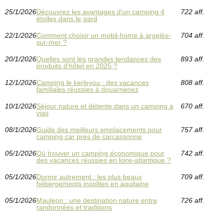
25/1/2026
Découvrez les avantages d’un camping 4
722 aff.
étoiles dans le gard
22/1/2026
Comment choisir un mobil-home à argelès-
704 aff.
sur-mer ?
20/1/2026
Quelles sont les grandes tendances des
893 aff.
produits d'hôtel en 2025 ?
12/1/2026
Camping le kerleyou : des vacances
808 aff.
familiales réussies à douarnenez
10/1/2026
Séjour nature et détente dans un camping à
670 aff.
vias
08/1/2026
Guide des meilleurs emplacements pour
757 aff.
camping car pres de carcassonne
05/1/2026
Où trouver un camping économique pour
742 aff.
des vacances réussies en loire-atlantique ?
05/1/2026
Dormir autrement : les plus beaux
709 aff.
hébergements insolites en aquitaine
05/1/2026
Mauleon : une destination nature entre
726 aff.
randonnées et traditions