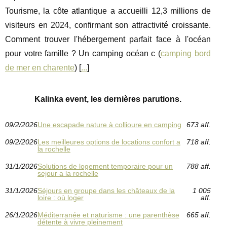
Tourisme, la côte atlantique a accueilli 12,3 millions de
visiteurs en 2024, confirmant son attractivité croissante.
Comment trouver l'hébergement parfait face à l'océan
pour votre famille ? Un camping océan c (
camping bord
de mer en charente
) [
...
]
Kalinka event, les dernières parutions.
09/2/2026
Une escapade nature à collioure en camping
673 aff.
09/2/2026
Les meilleures options de locations confort a
718 aff.
la rochelle
31/1/2026
Solutions de logement temporaire pour un
788 aff.
sejour a la rochelle
31/1/2026
Séjours en groupe dans les châteaux de la
1 005
loire : où loger
aff.
26/1/2026
Méditerranée et naturisme : une parenthèse
665 aff.
détente à vivre pleinement