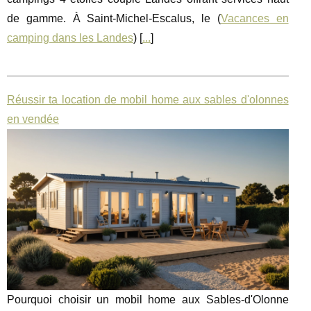
de gamme. À Saint-Michel-Escalus, le (
Vacances en
camping dans les Landes
) [
...
]
Réussir ta location de mobil home aux sables d'olonnes
en vendée
Pourquoi choisir un mobil home aux Sables-d'Olonne