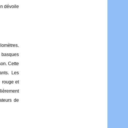
on dévoile
lomètres.
ns basques
son. Cette
ants. Les
é rouge et
ulièrement
ateurs de