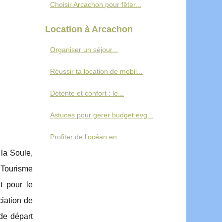
Choisir Arcachon pour fêter...
Location à Arcachon
Organiser un séjour...
Réussir ta location de mobil...
Détente et confort : le...
Astuces pour gerer budget evg...
Profiter de l’océan en...
 la Soule,
e Tourisme
t pour le
iation de
de départ