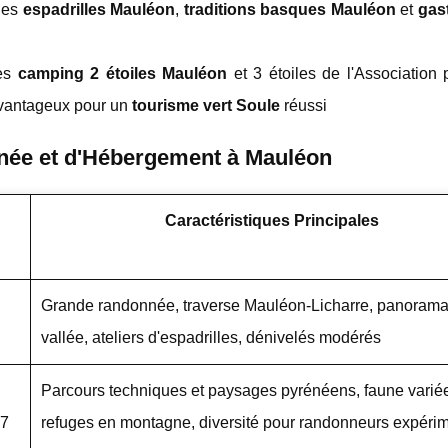
des
espadrilles Mauléon
,
traditions basques Mauléon
et
gas
les
camping 2 étoiles Mauléon
et 3 étoiles de l'Association 
 avantageux pour un
tourisme vert Soule
réussi
ée et d'Hébergement à Mauléon
Caractéristiques Principales
Grande randonnée, traverse Mauléon-Licharre, panoramas
vallée, ateliers d'espadrilles, dénivelés modérés
Parcours techniques et paysages pyrénéens, faune varié
17
refuges en montagne, diversité pour randonneurs expéri