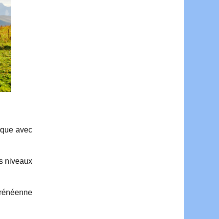
sque avec
us niveaux
yrénéenne