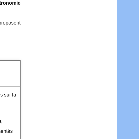
tronomie
proposent
 sur la
e,
mentés