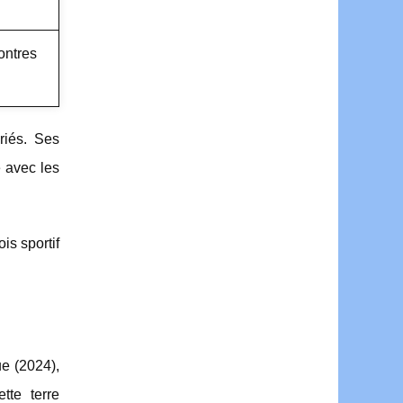
ontres
riés. Ses
é avec les
is sportif
e (2024),
tte terre